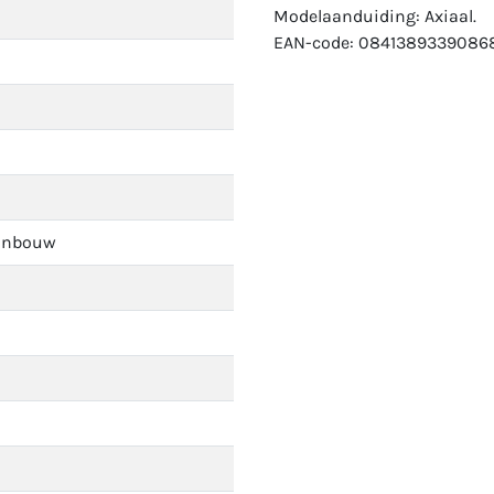
Modelaanduiding: Axiaal.
EAN-code: 08413893390868
anbouw