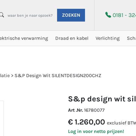
0181 - 3
ZOEKEN
lektrische verwarming
Draad en kabel
Verlichting
Sch
latie
>
S&P Design Wit SILENTDESIGN200CHZ
s&p design wit 
Art .Nr.
16780077
€ 1.260,00
exclusief BT
Log in voor netto prijzen!