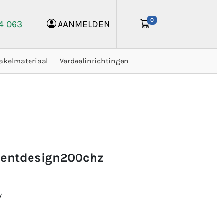
0
24 063
AANMELDEN
akelmateriaal
Verdeelinrichtingen
silentdesign200chz
W