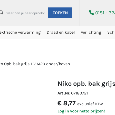
0181 - 3
ZOEKEN
lektrische verwarming
Draad en kabel
Verlichting
Sch
ko Opb. bak grijs 1-V M20 onder/boven
niko opb. bak gri
Art .Nr.
07180721
€ 8,77
exclusief BTW
Log in voor netto prijzen!