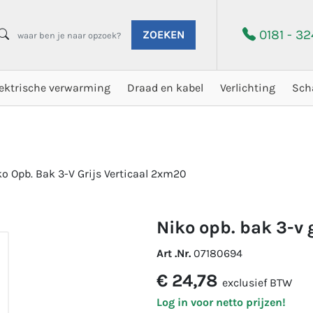
0181 - 3
ZOEKEN
lektrische verwarming
Draad en kabel
Verlichting
Sch
ko Opb. Bak 3-V Grijs Verticaal 2xm20
niko opb. bak 3-v
Art .Nr.
07180694
€ 24,78
exclusief BTW
Log in voor netto prijzen!