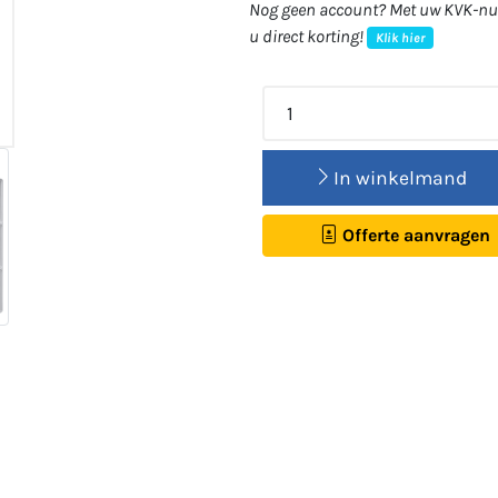
Nog geen account? Met uw KVK-num
u direct korting!
Klik hier
In winkelmand
Offerte aanvragen