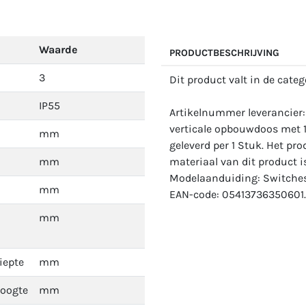
Waarde
PRODUCTBESCHRIJVING
3
Dit product valt in de cate
IP55
Artikelnummer leverancier
verticale opbouwdoos met 
mm
geleverd per 1 Stuk. Het pro
mm
materiaal van dit product i
Modelaanduiding: Switches
mm
EAN-code: 05413736350601.
mm
iepte
mm
hoogte
mm