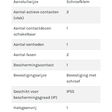
Aansluitwijze
Schroefklem
Aantal actieve contacten
2
(vlak)
Aantal contactdozen
1
schakelbaar
Aantal eenheden
1
Aantal fasen
2
Beschermingscontact
1
Bevestigingswijze
Bevestiging met
schroef
Geschikt voor
IP55
beschermingsgraad (IP)
Halogeenvrij
1