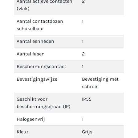
Aantal actieve contacten
2
(vlak)
Aantal contactdozen
1
schakelbaar
Aantal eenheden
1
Aantal fasen
2
Beschermingscontact
1
Bevestigingswijze
Bevestiging met
schroef
Geschikt voor
IP55
beschermingsgraad (IP)
Halogeenvrij
1
Kleur
Grijs