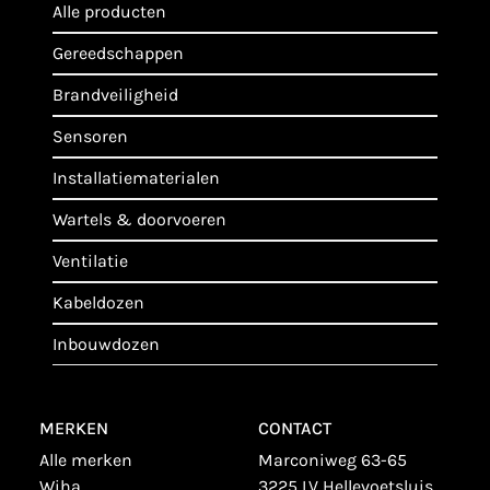
alle producten
gereedschappen
brandveiligheid
sensoren
installatiematerialen
wartels & doorvoeren
ventilatie
kabeldozen
inbouwdozen
MERKEN
CONTACT
alle merken
Marconiweg 63-65
wiha
3225 LV Hellevoetsluis