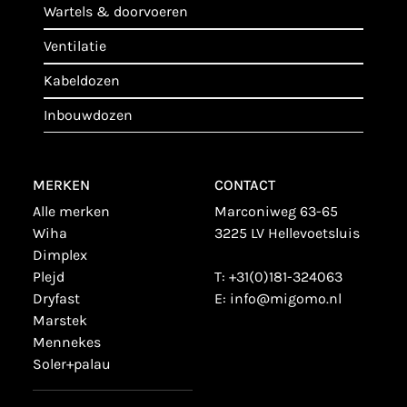
wartels & doorvoeren
ventilatie
kabeldozen
inbouwdozen
MERKEN
CONTACT
alle merken
Marconiweg 63-65
wiha
3225 LV Hellevoetsluis
dimplex
plejd
T:
+31(0)181-324063
dryfast
E:
info@migomo.nl
marstek
mennekes
soler+palau