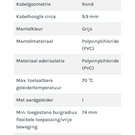
Kabelgeometrie
Rond
Kabelhoogte circa
9.9 mm
Mantelkleur
Grijs
Mantelmateriaal
Polyvinylchloride
(PVC)
Materiaal aderisolatie
Polyvinylchloride
(PVC)
Max. toelaatbare
70 °C
geleidertemperatuur
Met aardgeleider
1
Min. toegestane buigradius
74 mm
flexibele toepassing/vrije
beweging