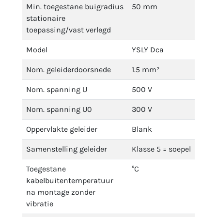
Min. toegestane buigradius
50 mm
stationaire
toepassing/vast verlegd
Model
YSLY Dca
Nom. geleiderdoorsnede
1.5 mm²
Nom. spanning U
500 V
Nom. spanning U0
300 V
Oppervlakte geleider
Blank
Samenstelling geleider
Klasse 5 = soepel
Toegestane
°C
kabelbuitentemperatuur
na montage zonder
vibratie