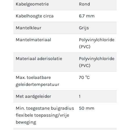
Kabelgeometrie
Rond
Kabelhoogte circa
6.7 mm
Mantelkleur
Grijs
Mantelmateriaal
Polyvinylchloride
(PVC)
Materiaal aderisolatie
Polyvinylchloride
(PVC)
Max. toelaatbare
70 °C
geleidertemperatuur
Met aardgeleider
1
Min. toegestane buigradius
50 mm
flexibele toepassing/vrije
beweging