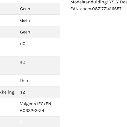
Modelaanduiding: YSLY Dca
Geen
EAN-code: 08717714111657.
Geen
Geen
d0
a3
Dca
kkeling
s2
Volgens IEC/EN
60332-3-24
1