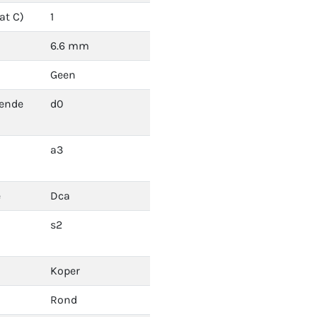
at C)
1
6.6 mm
Geen
dende
d0
a3
e
Dca
s2
Koper
Rond