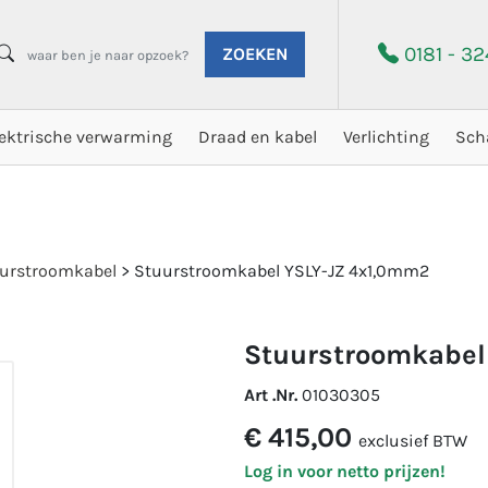
0181 - 3
ZOEKEN
lektrische verwarming
Draad en kabel
Verlichting
Sch
urstroomkabel
>
Stuurstroomkabel YSLY-JZ 4x1,0mm2
stuurstroomkabel
Art .Nr.
01030305
€ 415,00
exclusief BTW
Log in voor netto prijzen!