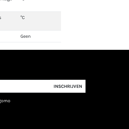
s
°C
Geen
INSCHRIJVEN
igomo