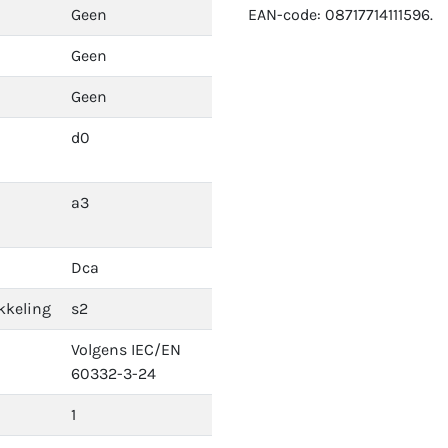
Geen
EAN-code: 08717714111596.
Geen
Geen
d0
a3
Dca
kkeling
s2
Volgens IEC/EN
60332-3-24
1