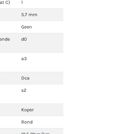
at C)
1
5.7 mm
Geen
dende
d0
a3
e
Dca
s2
Koper
Rond