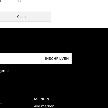
s
°C
Geen
INSCHRIJVEN
igomo
MERKEN
alle merken