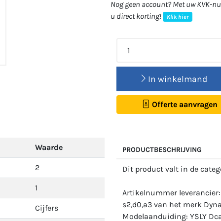
Nog geen account? Met uw KVK-num
u direct korting!
Klik hier
In winkelmand
Offerte aanvragen
Waarde
PRODUCTBESCHRIJVING
2
Dit product valt in de cate
1
Artikelnummer leverancie
s2,d0,a3 van het merk Dyna
Cijfers
Modelaanduiding: YSLY Dca