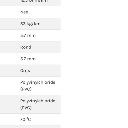
19.5 Ohm/km
Nee
53 kg/km
5.7 mm
Rond
5.7 mm
Grijs
Polyvinylchloride
(PVC)
Polyvinylchloride
(PVC)
70 °C