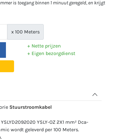
mer is toegang binnen 1 minuut geregeld, en krijgt
x 100 Meters
Nette prijzen
Eigen bezorgdienst
gorie
Stuurstroomkabel
r: YSLYD2092020 YSLY-OZ 2X1 mm² Dca-
mic wordt geleverd per 100 Meters.
.