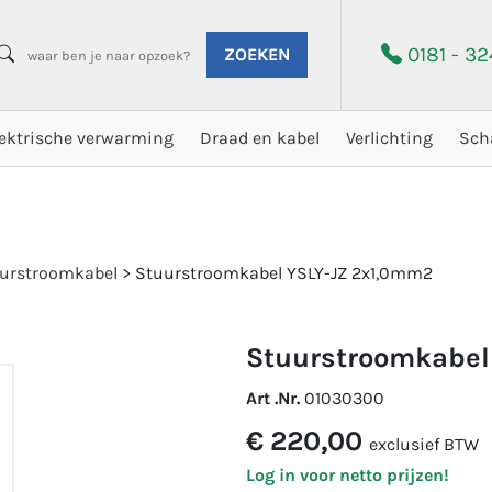
0181 - 3
ZOEKEN
lektrische verwarming
Draad en kabel
Verlichting
Sch
urstroomkabel
>
Stuurstroomkabel YSLY-JZ 2x1,0mm2
stuurstroomkabel
Art .Nr.
01030300
€ 220,00
exclusief BTW
Log in voor netto prijzen!