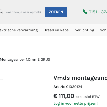
0181 - 3
ZOEKEN
lektrische verwarming
Draad en kabel
Verlichting
Sch
Montagesnoer 1,0mm2 GRIJS
vmds montagesno
Art .Nr.
01030124
€ 111,00
exclusief BTW
Log in voor netto prijzen!