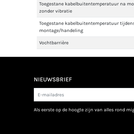
Toegestane kabelbuitentemperatuur na m
zonder vibratie
Toegestane kabelbuitentemperatuur tijden
montage/handeling
Vochtbarrière
NIEUWSBRIEF
als eerste op de hoogte zijn van alles rond m