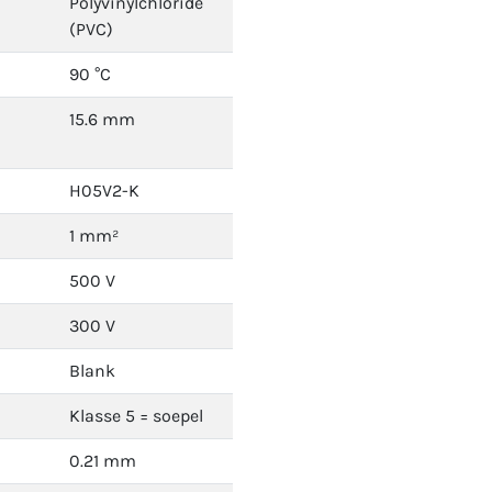
Polyvinylchloride
(PVC)
90 °C
15.6 mm
H05V2-K
1 mm²
500 V
300 V
Blank
Klasse 5 = soepel
0.21 mm