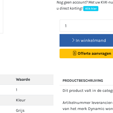
Nog geen account? Met uw KVK-num
u direct korting!
Klik hier
In winkelmand
Offerte aanvragen
Waarde
PRODUCTBESCHRIJVING
1
Dit product valt in de cate
Kleur
Artikelnummer leverancier
van het merk Dynamic wordt
Grijs