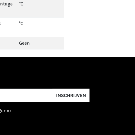
ontage
°C
s
°C
Geen
INSCHRIJVEN
igomo