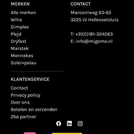
MERKEN
CONTACT
alle merken
Marconiweg 63-65
wiha
3225 LV Hellevoetsluis
dimplex
plejd
T:
+31(0)181-324063
dryfast
E:
info@migomo.nl
marstek
mennekes
soler+palau
KLANTENSERVICE
contact
privacy policy
over ons
betalen en verzenden
2ba partner