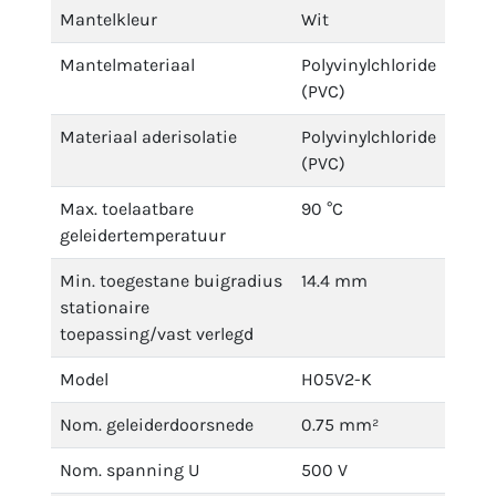
Mantelkleur
Wit
Mantelmateriaal
Polyvinylchloride
(PVC)
Materiaal aderisolatie
Polyvinylchloride
(PVC)
Max. toelaatbare
90 °C
geleidertemperatuur
Min. toegestane buigradius
14.4 mm
stationaire
toepassing/vast verlegd
Model
H05V2-K
Nom. geleiderdoorsnede
0.75 mm²
Nom. spanning U
500 V