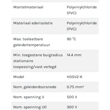
Mantelmateriaal
Polyvinylchloride
(PVC)
Materiaal aderisolatie
Polyvinylchloride
(PVC)
Max. toelaatbare
90 °C
geleidertemperatuur
Min. toegestane buigradius
14.4 mm
stationaire
toepassing/vast verlegd
Model
H05V2-K
Nom. geleiderdoorsnede
0.75 mm²
Nom. spanning U
500 V
Nom. spanning U0
300 V