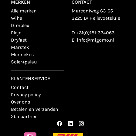
MERKEN
CONTACT
alle merken
Marconiweg 63-65
wiha
3225 LV Hellevoetsluis
dimplex
plejd
T:
+31(0)181-324063
dryfast
E:
info@migomo.nl
marstek
mennekes
soler+palau
KLANTENSERVICE
contact
privacy policy
over ons
betalen en verzenden
2ba partner