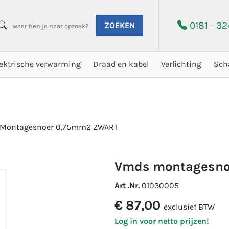
0181 - 3
ZOEKEN
lektrische verwarming
Draad en kabel
Verlichting
Sch
Montagesnoer 0,75mm2 ZWART
vmds montagesno
Art .Nr.
01030005
€ 87,00
exclusief BTW
Log in voor netto prijzen!