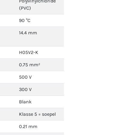
Polyvinylchloride
(PVC)
90 °C
14.4 mm
H05V2-K
0.75 mm²
500 V
300 V
Blank
Klasse 5 = soepel
0.21 mm