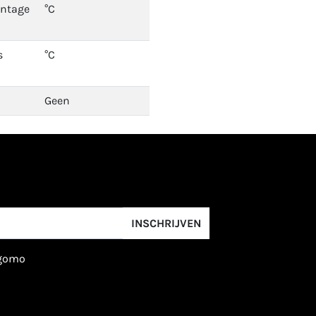
ontage
°C
s
°C
Geen
INSCHRIJVEN
igomo