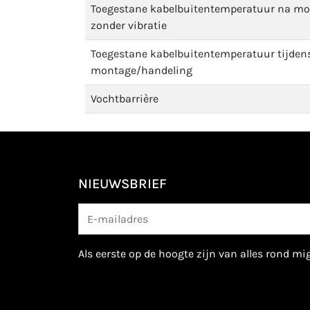
Toegestane kabelbuitentemperatuur na m
zonder vibratie
Toegestane kabelbuitentemperatuur tijden
montage/handeling
Vochtbarrière
NIEUWSBRIEF
als eerste op de hoogte zijn van alles rond m