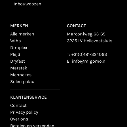
inbouwdozen
MERKEN
CONTACT
alle merken
Marconiweg 63-65
wiha
3225 LV Hellevoetsluis
dimplex
plejd
T:
+31(0)181-324063
dryfast
E:
info@migomo.nl
marstek
mennekes
soler+palau
KLANTENSERVICE
contact
privacy policy
over ons
betalen en verzenden