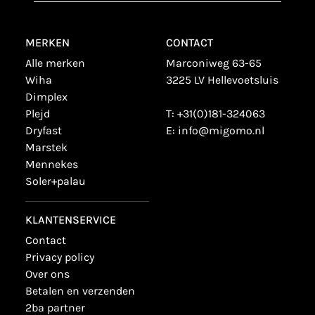
MERKEN
CONTACT
alle merken
Marconiweg 63-65
wiha
3225 LV Hellevoetsluis
dimplex
plejd
T:
+31(0)181-324063
dryfast
E:
info@migomo.nl
marstek
mennekes
soler+palau
KLANTENSERVICE
contact
privacy policy
over ons
betalen en verzenden
2ba partner