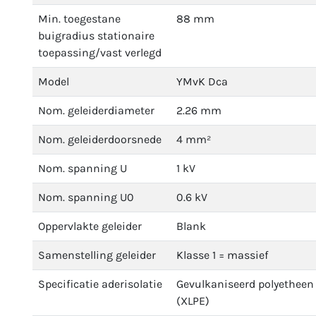
Min. toegestane
88 mm
buigradius stationaire
toepassing/vast verlegd
Model
YMvK Dca
Nom. geleiderdiameter
2.26 mm
Nom. geleiderdoorsnede
4 mm²
Nom. spanning U
1 kV
Nom. spanning U0
0.6 kV
Oppervlakte geleider
Blank
Samenstelling geleider
Klasse 1 = massief
Specificatie aderisolatie
Gevulkaniseerd polyetheen
(XLPE)