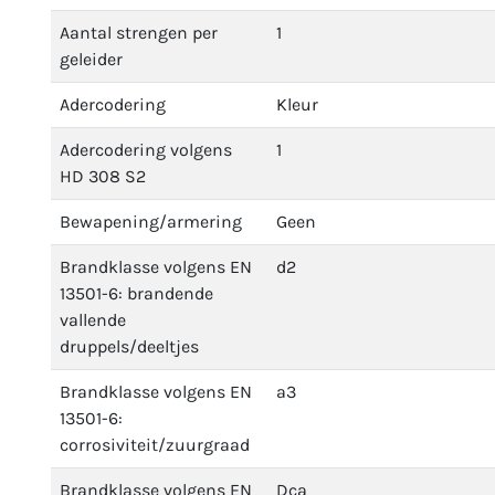
Aantal strengen per
1
geleider
Adercodering
Kleur
Adercodering volgens
1
HD 308 S2
Bewapening/armering
Geen
Brandklasse volgens EN
d2
13501-6: brandende
vallende
druppels/deeltjes
Brandklasse volgens EN
a3
13501-6:
corrosiviteit/zuurgraad
Brandklasse volgens EN
Dca