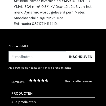
Artikelnummer leverancier: YMVKD2032053
YMvK 5G4 mm² 0,6/1 kV Dca-s2,d2,a3 van het
merk Dynamic wordt geleverd per 1 Meter.
Modelaanduiding: YMvK Dca.
EAN-code: 08717714114412.
NIEUWSBRIEF
INSCHRIJVEN
als eerste op de hoogte zijn van alles rond migomo
bekijk alle reviews
REVIEWS
PRODUCTEN
alle producten