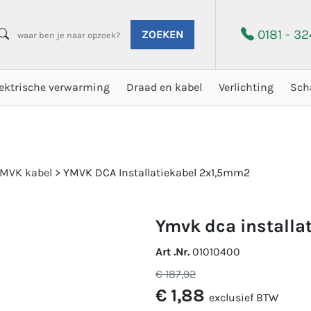
0181 - 3
ZOEKEN
lektrische verwarming
Draad en kabel
Verlichting
Sch
MVK kabel
>
YMVK DCA Installatiekabel 2x1,5mm2
ymvk dca install
Art .Nr.
01010400
€ 187,92
€ 1,88
exclusief BTW