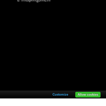
E:
info@migomo.nl
Customize
Allow cookies