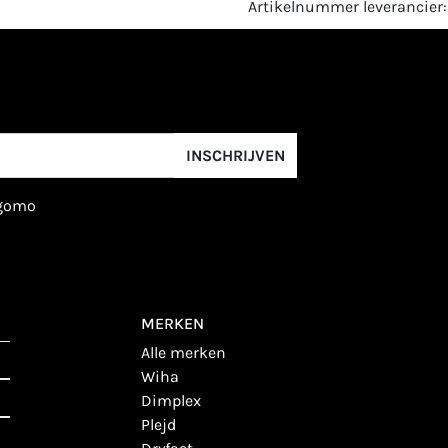
Artikelnummer leverancie
INSCHRIJVEN
igomo
MERKEN
alle merken
wiha
dimplex
plejd