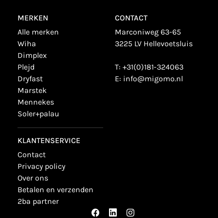
MERKEN
CONTACT
alle merken
Marconiweg 63-65
wiha
3225 LV Hellevoetsluis
dimplex
plejd
T:
+31(0)181-324063
dryfast
E:
info@migomo.nl
marstek
mennekes
soler+palau
KLANTENSERVICE
contact
privacy policy
over ons
betalen en verzenden
2ba partner