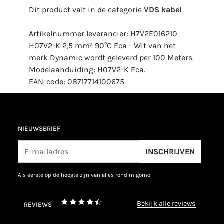
Dit product valt in de categorie
VDS kabel
Artikelnummer leverancier: H7V2E016210
H07V2-K 2,5 mm² 90°C Eca - Wit van het
merk Dynamic wordt geleverd per 100 Meters.
Modelaanduiding: H07V2-K Eca.
EAN-code: 08717714100675.
NIEUWSBRIEF
INSCHRIJVEN
als eerste op de hoogte zijn van alles rond migomo
bekijk alle reviews
REVIEWS