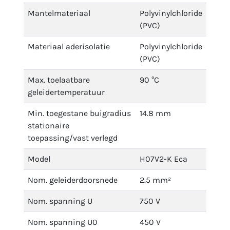
Mantelmateriaal
Polyvinylchloride
(PVC)
Materiaal aderisolatie
Polyvinylchloride
(PVC)
Max. toelaatbare
90 °C
geleidertemperatuur
Min. toegestane buigradius
14.8 mm
stationaire
toepassing/vast verlegd
Model
H07V2-K Eca
Nom. geleiderdoorsnede
2.5 mm²
Nom. spanning U
750 V
Nom. spanning U0
450 V