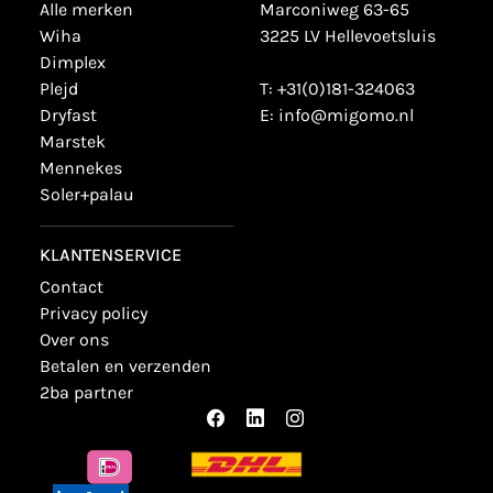
alle merken
Marconiweg 63-65
wiha
3225 LV Hellevoetsluis
dimplex
plejd
T:
+31(0)181-324063
dryfast
E:
info@migomo.nl
marstek
mennekes
soler+palau
KLANTENSERVICE
contact
privacy policy
over ons
betalen en verzenden
2ba partner