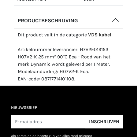
PRODUCTBESCHRIJVING
Dit product valt in de categorie
VDS kabel
Artikelnummer leverancier: H7V2E019153
H07V2-K 25 mm² 90°C Eca - Rood van het
merk Dynamic wordt geleverd per 1 Meter.
Modelaanduiding: H07V2-K Eca.
EAN-code: 08717714101108.
NIEUWSBRIEF
INSCHRIJVEN
als eerste op de hoogte zijn van alles rond migomo