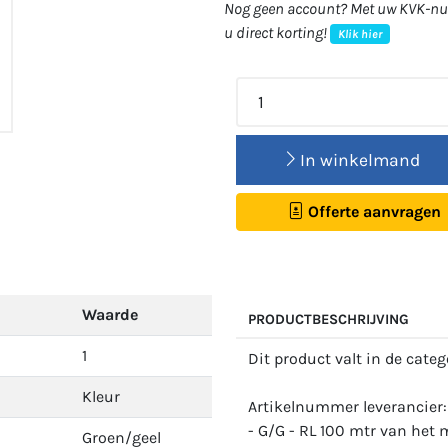
Nog geen account? Met uw KVK-num
u direct korting!
Klik hier
In winkelmand
Offerte aanvragen
Waarde
PRODUCTBESCHRIJVING
1
Dit product valt in de cate
Kleur
Artikelnummer leverancie
- G/G - RL 100 mtr van het
Groen/geel