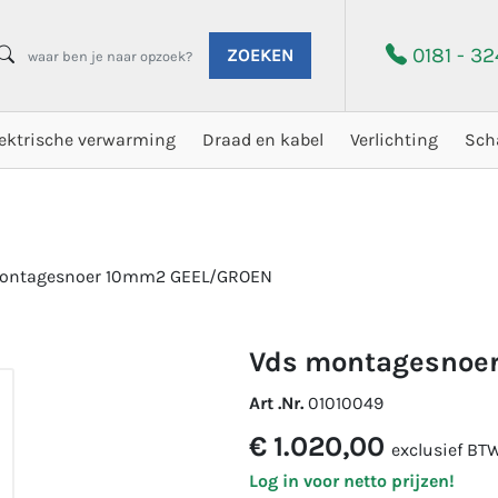
0181 - 3
ZOEKEN
lektrische verwarming
Draad en kabel
Verlichting
Sch
ontagesnoer 10mm2 GEEL/GROEN
vds montagesnoe
Art .Nr.
01010049
€ 1.020,00
exclusief BT
Log in voor netto prijzen!