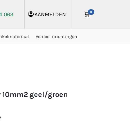
0
24 063
AANMELDEN
akelmateriaal
Verdeelinrichtingen
r 10mm2 geel/groen
W