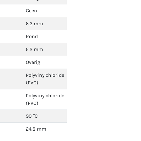
Geen
6.2 mm
Rond
6.2 mm
Overig
Polyvinylchloride
(PVC)
Polyvinylchloride
(PVC)
90 °C
24.8 mm