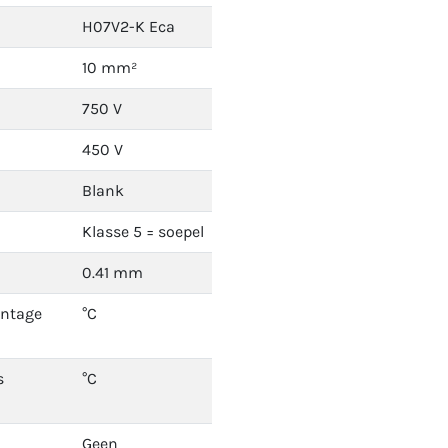
H07V2-K Eca
10 mm²
750 V
450 V
Blank
Klasse 5 = soepel
0.41 mm
ontage
°C
s
°C
Geen