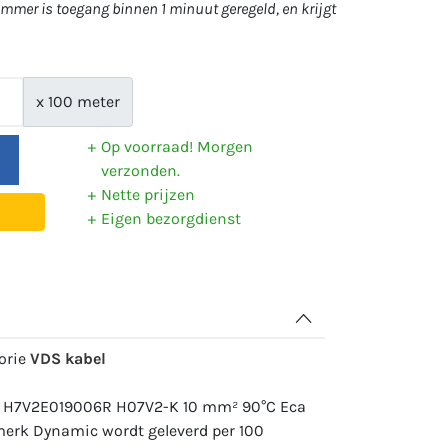
mer is toegang binnen 1 minuut geregeld, en krijgt
x 100 meter
Op voorraad! Morgen
verzonden.
Nette prijzen
Eigen bezorgdienst
gorie
VDS kabel
r: H7V2E019006R H07V2-K 10 mm² 90°C Eca
 merk Dynamic wordt geleverd per 100