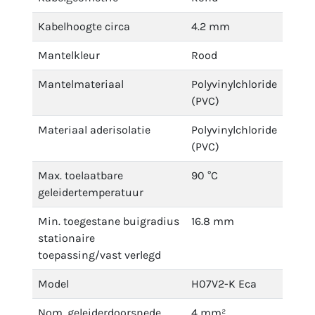
Kabelhoogte circa
4.2 mm
Mantelkleur
Rood
Mantelmateriaal
Polyvinylchloride
(PVC)
Materiaal aderisolatie
Polyvinylchloride
(PVC)
Max. toelaatbare
90 °C
geleidertemperatuur
Min. toegestane buigradius
16.8 mm
stationaire
toepassing/vast verlegd
Model
H07V2-K Eca
Nom. geleiderdoorsnede
4 mm²