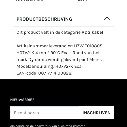
PRODUCTBESCHRIJVING
Dit product valt in de categorie
VDS kabel
Artikelnummer leverancier: H7V2E018805
H07V2-K 4 mm² 90°C Eca - Rood van het
merk Dynamic wordt geleverd per 1 Meter.
Modelaanduiding: H07V2-K Eca.
EAN-code: 08717714100828.
NIEUWSBRIEF
INSCHRIJVEN
als eerste op de hoogte zijn van alles rond migomo