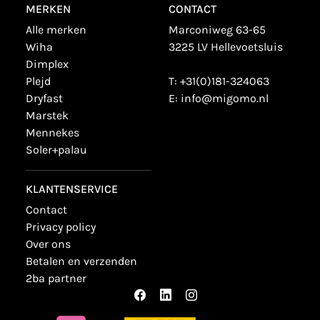
MERKEN
CONTACT
alle merken
Marconiweg 63-65
wiha
3225 LV Hellevoetsluis
dimplex
plejd
T:
+31(0)181-324063
dryfast
E:
info@migomo.nl
marstek
mennekes
soler+palau
KLANTENSERVICE
contact
privacy policy
over ons
betalen en verzenden
2ba partner