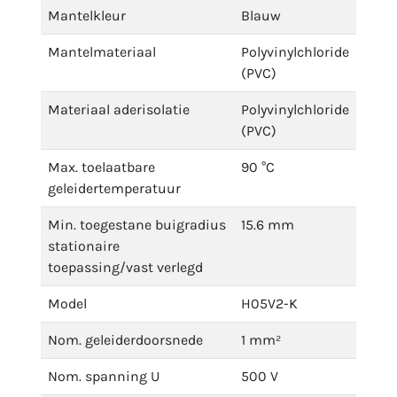
Mantelkleur
Blauw
Mantelmateriaal
Polyvinylchloride
(PVC)
Materiaal aderisolatie
Polyvinylchloride
(PVC)
Max. toelaatbare
90 °C
geleidertemperatuur
Min. toegestane buigradius
15.6 mm
stationaire
toepassing/vast verlegd
Model
H05V2-K
Nom. geleiderdoorsnede
1 mm²
Nom. spanning U
500 V