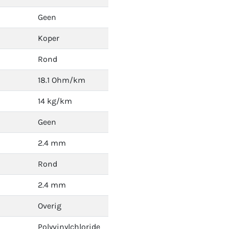
Geen
Koper
Rond
18.1 Ohm/km
14 kg/km
Geen
2.4 mm
Rond
2.4 mm
Overig
Polyvinylchloride