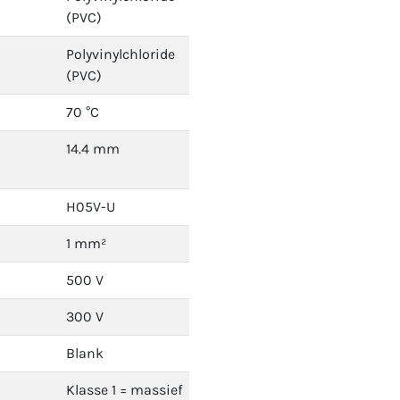
(PVC)
Polyvinylchloride
(PVC)
70 °C
14.4 mm
H05V-U
1 mm²
500 V
300 V
Blank
Klasse 1 = massief