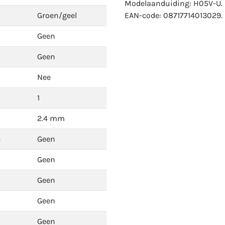
Modelaanduiding: H05V-U.
Groen/geel
EAN-code: 08717714013029.
Geen
Geen
Nee
1
2.4 mm
e
Geen
Geen
Geen
Geen
Geen