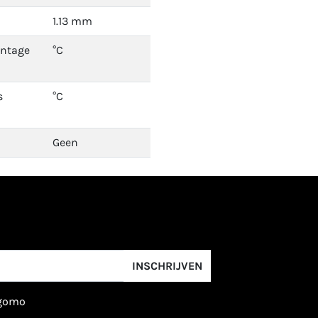
1.13 mm
ontage
°C
s
°C
Geen
INSCHRIJVEN
igomo