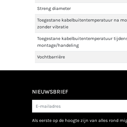
Streng diameter
Toegestane kabelbuitentemperatuur na m
zonder vibratie
Toegestane kabelbuitentemperatuur tijden
montage/handeling
Vochtbarrière
NIEUWSBRIEF
als eerste op de hoogte zijn van alles rond m