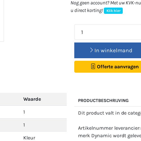
Nog geen account? Met uw KVK-num
u direct korting!
Klik hier
In winkelmand
Offerte aanvragen
Waarde
PRODUCTBESCHRIJVING
1
Dit product valt in de cate
1
Artikelnummer leverancier
merk Dynamic wordt gelever
Kleur