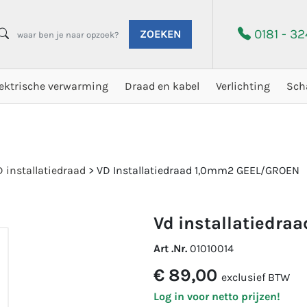
0181 - 3
ZOEKEN
lektrische verwarming
Draad en kabel
Verlichting
Sch
 installatiedraad
>
VD Installatiedraad 1,0mm2 GEEL/GROEN
vd installatiedr
Art .Nr.
01010014
€ 89,00
exclusief BTW
Log in voor netto prijzen!