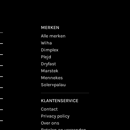
MERKEN
alle merken
wiha
dimplex
plejd
dryfast
marstek
mennekes
soler+palau
KLANTENSERVICE
contact
privacy policy
over ons
betalen en verzenden