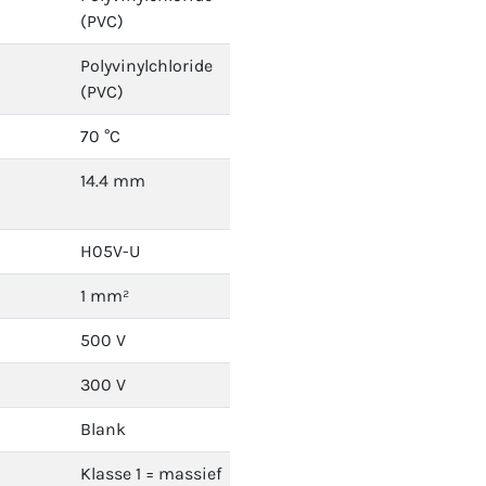
(PVC)
Polyvinylchloride
(PVC)
70 °C
14.4 mm
H05V-U
1 mm²
500 V
300 V
Blank
Klasse 1 = massief