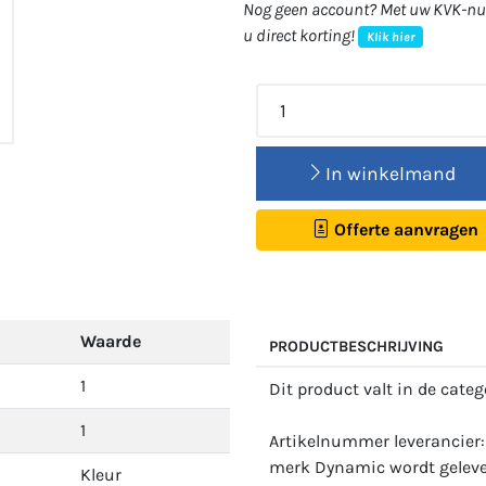
Nog geen account? Met uw KVK-num
u direct korting!
Klik hier
In winkelmand
Offerte aanvragen
Waarde
PRODUCTBESCHRIJVING
1
Dit product valt in de cate
1
Artikelnummer leverancier
merk Dynamic wordt gelever
Kleur