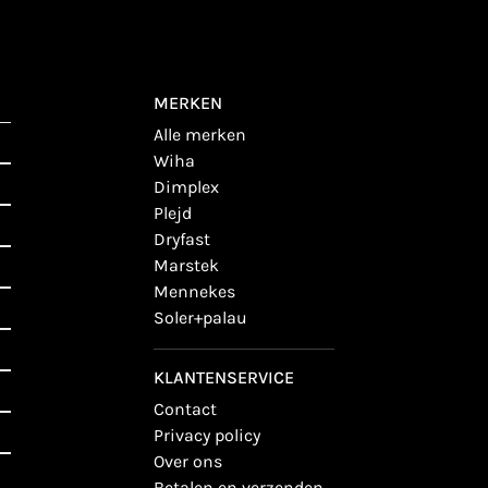
MERKEN
alle merken
wiha
dimplex
plejd
dryfast
marstek
mennekes
soler+palau
KLANTENSERVICE
contact
privacy policy
over ons
betalen en verzenden