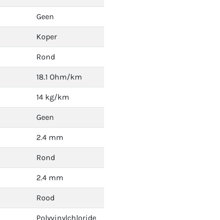
Geen
Koper
Rond
18.1 Ohm/km
14 kg/km
Geen
2.4 mm
Rond
2.4 mm
Rood
Polyvinylchloride