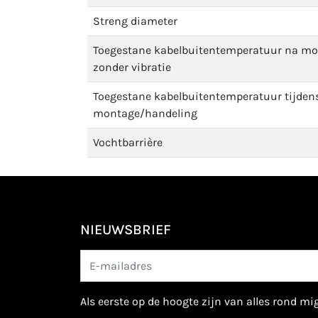
Streng diameter
Toegestane kabelbuitentemperatuur na m
zonder vibratie
Toegestane kabelbuitentemperatuur tijden
montage/handeling
Vochtbarrière
NIEUWSBRIEF
als eerste op de hoogte zijn van alles rond m