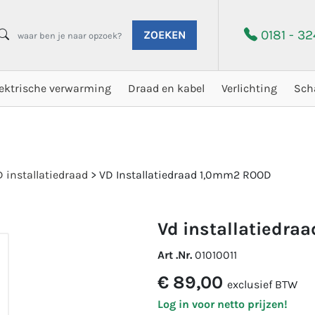
0181 - 3
ZOEKEN
lektrische verwarming
Draad en kabel
Verlichting
Sch
 installatiedraad
>
VD Installatiedraad 1,0mm2 ROOD
vd installatiedra
Art .Nr.
01010011
€ 89,00
exclusief BTW
Log in voor netto prijzen!