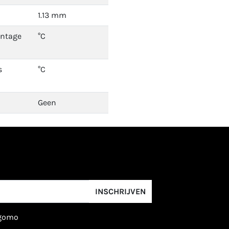
1.13 mm
ontage
°C
s
°C
Geen
INSCHRIJVEN
igomo