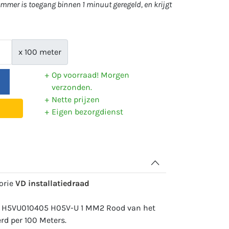
mer is toegang binnen 1 minuut geregeld, en krijgt
x 100 meter
Op voorraad! Morgen
verzonden.
Nette prijzen
Eigen bezorgdienst
gorie
VD installatiedraad
: H5VU010405 H05V-U 1 MM2 Rood van het
d per 100 Meters.