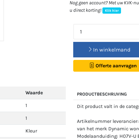
Nog geen account? Met uw KVK-num
u direct korting!
Klik hier
In winkelmand
Offerte aanvragen
Waarde
PRODUCTBESCHRIJVING
1
Dit product valt in de cate
1
Artikelnummer leverancie
van het merk Dynamic wordt
Kleur
Modelaanduiding: H07V-U E