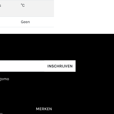
s
°C
Geen
INSCHRIJVEN
igomo
MERKEN