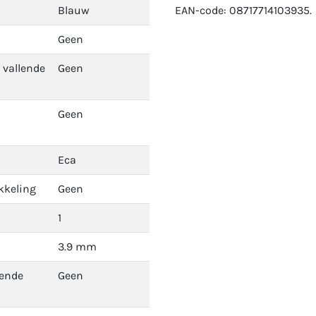
Blauw
EAN-code: 08717714103935.
Geen
 vallende
Geen
Geen
Eca
kkeling
Geen
1
3.9 mm
dende
Geen