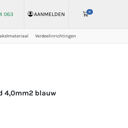
0
24 063
AANMELDEN
akelmateriaal
Verdeelinrichtingen
aad 4,0mm2 blauw