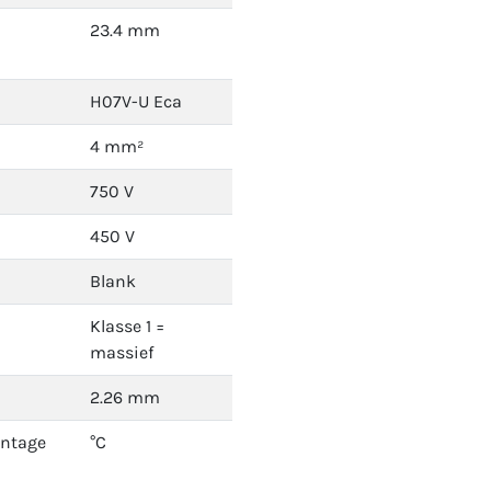
23.4 mm
H07V-U Eca
4 mm²
750 V
450 V
Blank
Klasse 1 =
massief
2.26 mm
ontage
°C