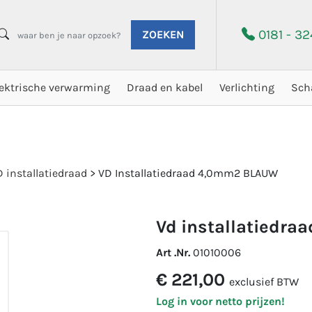
0181 - 3
ZOEKEN
lektrische verwarming
Draad en kabel
Verlichting
Sch
 installatiedraad
>
VD Installatiedraad 4,0mm2 BLAUW
vd installatiedr
Art .Nr.
01010006
€ 221,00
exclusief BTW
Log in voor netto prijzen!