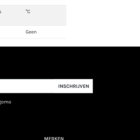
s
°C
Geen
INSCHRIJVEN
igomo
MERKEN