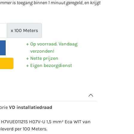
mer is toegang binnen 1 minuut geregeld, en krijgt
x 100 Meters
Op voorraad. Vandaag
verzonden!
Nette prijzen
Eigen bezorgdienst
gorie
VD installatiedraad
: H7VUE011215 H07V-U 1,5 mm² Eca WIT van
everd per 100 Meters.