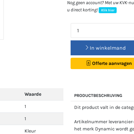
Nog geen account? Met uw KVK-num
u direct korting!
Klik hier
In winkelmand
Offerte aanvragen
Waarde
PRODUCTBESCHRIJVING
1
Dit product valt in de cate
1
Artikelnummer leverancier
het merk Dynamic wordt gel
Kleur