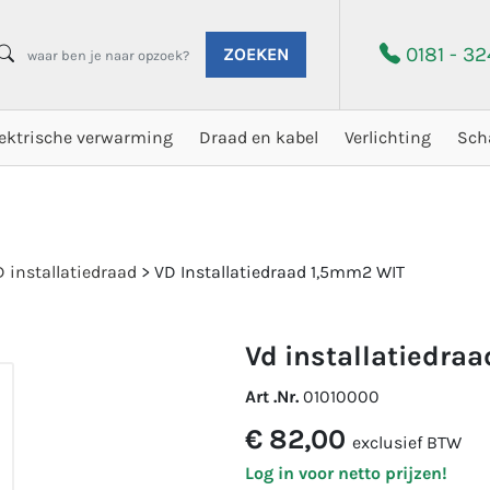
0181 - 3
ZOEKEN
lektrische verwarming
Draad en kabel
Verlichting
Sch
 installatiedraad
>
VD Installatiedraad 1,5mm2 WIT
vd installatiedra
Art .Nr.
01010000
€ 82,00
exclusief BTW
Log in voor netto prijzen!