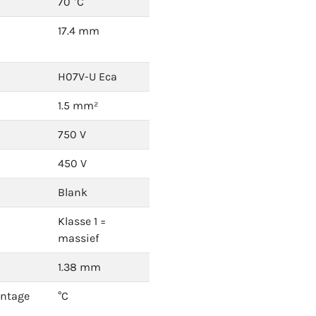
70 °C
17.4 mm
H07V-U Eca
1.5 mm²
750 V
450 V
Blank
Klasse 1 =
massief
1.38 mm
ontage
°C