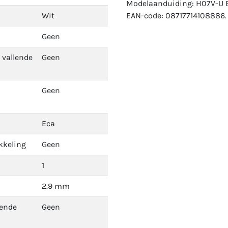
Modelaanduiding: H07V-U E
Wit
EAN-code: 08717714108886.
Geen
 vallende
Geen
Geen
Eca
kkeling
Geen
1
2.9 mm
dende
Geen