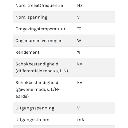
Nom. (meet)frequentie
Hz
Nom. spanning
V
Omgevingstemperatuur
°C
Opgenomen vermogen
W
Rendement
%
Schokbestendigheid
kV
(differentiële modus, L-N)
Schokbestendigheid
kV
(gewone modus, L/N-
aarde)
Uitgangsspanning
V
Uitgangsstroom
mA