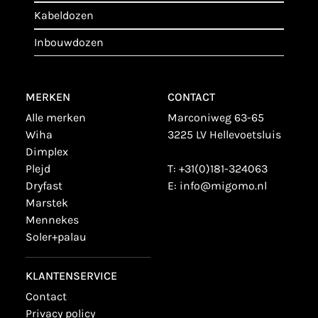
kabeldozen
inbouwdozen
MERKEN
CONTACT
alle merken
Marconiweg 63-65
wiha
3225 LV Hellevoetsluis
dimplex
plejd
T:
+31(0)181-324063
dryfast
E:
info@migomo.nl
marstek
mennekes
soler+palau
KLANTENSERVICE
contact
privacy policy