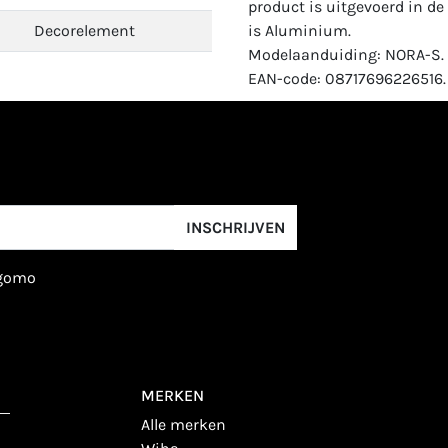
product is uitgevoerd in de
Decorelement
is Aluminium.
Modelaanduiding: NORA-S.
EAN-code: 08717696226516.
INSCHRIJVEN
igomo
MERKEN
alle merken