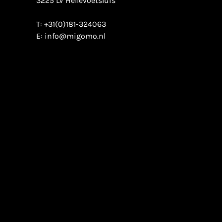
3225 LV Hellevoetsluis
T:
+31(0)181-324063
E:
info@migomo.nl