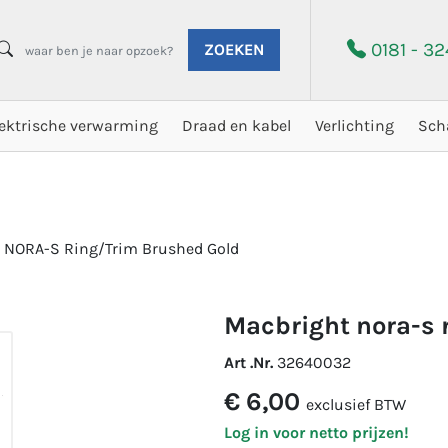
0181 - 3
ZOEKEN
lektrische verwarming
Draad en kabel
Verlichting
Sch
 NORA-S Ring/Trim Brushed Gold
macbright nora-s
Art .Nr.
32640032
€ 6,00
exclusief BTW
Log in voor netto prijzen!