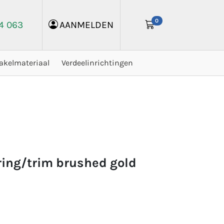
0
24 063
AANMELDEN
akelmateriaal
Verdeelinrichtingen
 ring/trim brushed gold