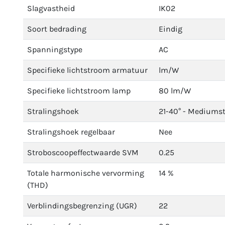
Slagvastheid
IK02
Soort bedrading
Eindig
Spanningstype
AC
Specifieke lichtstroom armatuur
lm/W
Specifieke lichtstroom lamp
80 lm/W
Stralingshoek
21-40° - Mediums
Stralingshoek regelbaar
Nee
Stroboscoopeffectwaarde SVM
0.25
Totale harmonische vervorming
14 %
(THD)
Verblindingsbegrenzing (UGR)
22