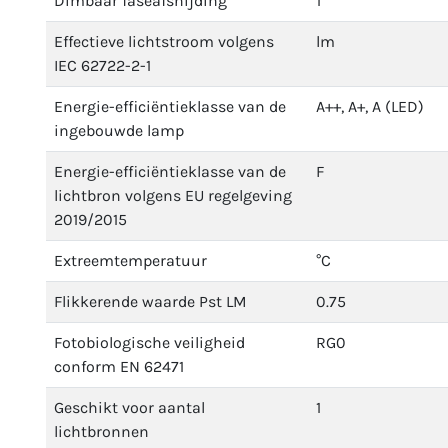
Dimbaar faseafsnijding
1
Effectieve lichtstroom volgens
lm
IEC 62722-2-1
Energie-efficiëntieklasse van de
A++, A+, A (LED)
ingebouwde lamp
Energie-efficiëntieklasse van de
F
lichtbron volgens EU regelgeving
2019/2015
Extreemtemperatuur
°C
Flikkerende waarde Pst LM
0.75
Fotobiologische veiligheid
RG0
conform EN 62471
Geschikt voor aantal
1
lichtbronnen