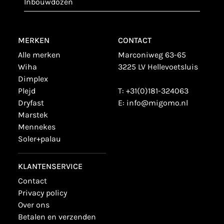
inbouwdozen
MERKEN
CONTACT
alle merken
Marconiweg 63-65
wiha
3225 LV Hellevoetsluis
dimplex
plejd
T:
+31(0)181-324063
dryfast
E:
info@migomo.nl
marstek
mennekes
soler+palau
KLANTENSERVICE
contact
privacy policy
over ons
betalen en verzenden