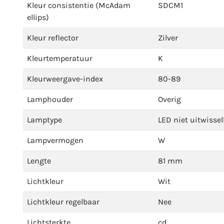
Kleur consistentie (McAdam
SDCM1
ellips)
Kleur reflector
Zilver
Kleurtemperatuur
K
Kleurweergave-index
80-89
Lamphouder
Overig
Lamptype
LED niet uitwisse
Lampvermogen
W
Lengte
81 mm
Lichtkleur
Wit
Lichtkleur regelbaar
Nee
Lichtsterkte
cd