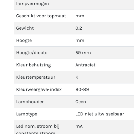
lampvermogen
Geschikt voor topmaat
mm
Gewicht
0.2
Hoogte
mm
Hoogte/diepte
59 mm
Kleur behuizing
Antraciet
Kleurtemperatuur
K
Kleurweergave-index
80-89
Lamphouder
Geen
Lamptype
LED niet uitwisselbaar
Led nom. stroom bij
mA
constante stroom