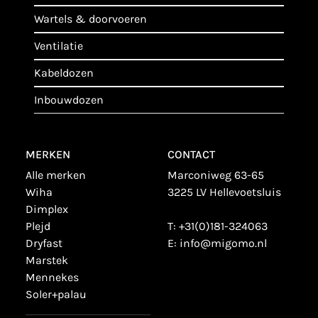
wartels & doorvoeren
ventilatie
kabeldozen
inbouwdozen
MERKEN
CONTACT
alle merken
Marconiweg 63-65
wiha
3225 LV Hellevoetsluis
dimplex
plejd
T:
+31(0)181-324063
dryfast
E:
info@migomo.nl
marstek
mennekes
soler+palau