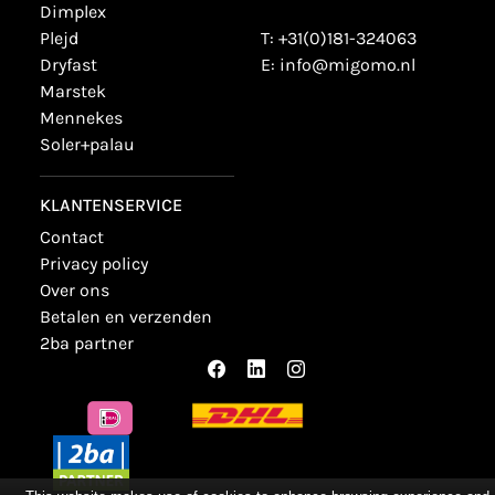
dimplex
plejd
T:
+31(0)181-324063
dryfast
E:
info@migomo.nl
marstek
mennekes
soler+palau
KLANTENSERVICE
contact
privacy policy
over ons
betalen en verzenden
2ba partner