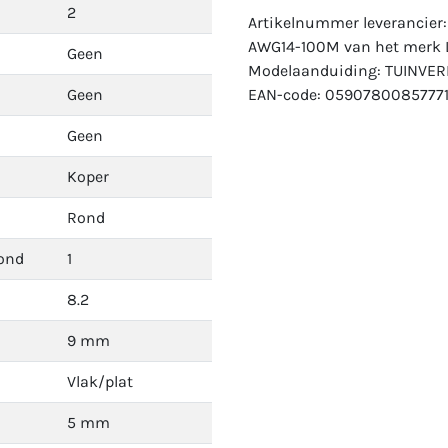
2
Artikelnummer leverancier
AWG14-100M van het merk Li
Geen
Modelaanduiding: TUINVER
Geen
EAN-code: 05907800857771
Geen
Koper
Rond
rond
1
8.2
9 mm
Vlak/plat
5 mm