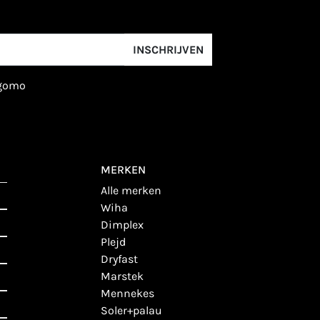
INSCHRIJVEN
igomo
MERKEN
alle merken
wiha
dimplex
plejd
dryfast
marstek
mennekes
soler+palau