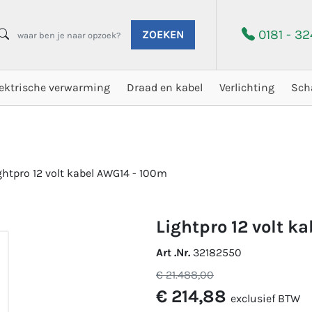
0181 - 3
ZOEKEN
lektrische verwarming
Draad en kabel
Verlichting
Sch
ghtpro 12 volt kabel AWG14 - 100m
lightpro 12 volt k
Art .Nr.
32182550
€ 21.488,00
€ 214,88
exclusief BTW