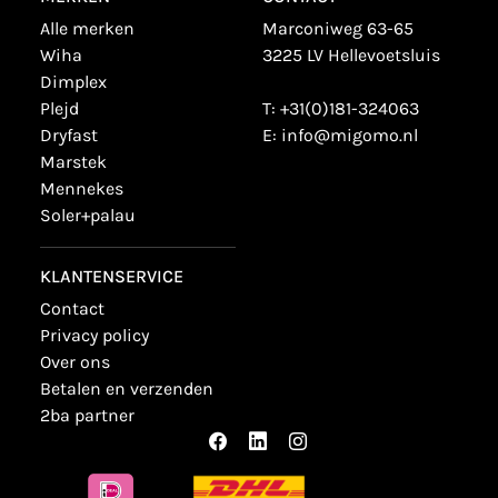
alle merken
Marconiweg 63-65
wiha
3225 LV Hellevoetsluis
dimplex
plejd
T:
+31(0)181-324063
dryfast
E:
info@migomo.nl
marstek
mennekes
soler+palau
KLANTENSERVICE
contact
privacy policy
over ons
betalen en verzenden
2ba partner