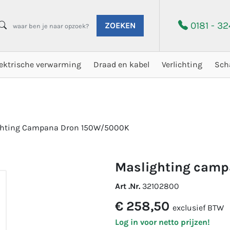
0181 - 3
ZOEKEN
lektrische verwarming
Draad en kabel
Verlichting
Sch
hting Campana Dron 150W/5000K
maslighting cam
Art .Nr.
32102800
€ 258,50
exclusief BTW
Log in voor netto prijzen!