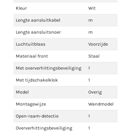
Kleur
Wit
Lengte aansluitkabel
m
Lengte aansluitsnoer
m
Luchtuitblaas
Voorzijde
Materiaal front
Staal
Met oververhittingsbeveiliging
1
Met tijdschakelklok
1
Model
Overig
Montagewijze
Wandmodel
Open-raam-detectie
1
Oververhittingsbeveiliging
1