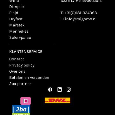
wiha
3225 LV Hellevoetsluis
dimplex
plejd
T:
+31(0)181-324063
dryfast
E:
info@migomo.nl
marstek
mennekes
soler+palau
KLANTENSERVICE
contact
privacy policy
over ons
betalen en verzenden
2ba partner