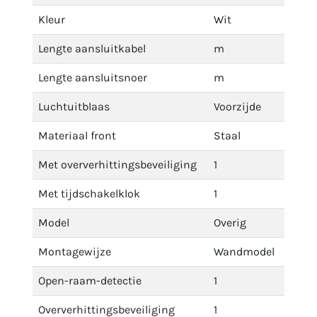
Kleur
Wit
Lengte aansluitkabel
m
Lengte aansluitsnoer
m
Luchtuitblaas
Voorzijde
Materiaal front
Staal
Met oververhittingsbeveiliging
1
Met tijdschakelklok
1
Model
Overig
Montagewijze
Wandmodel
Open-raam-detectie
1
Oververhittingsbeveiliging
1