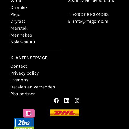
wiha
3225 LV Hellevoetsluis
dimplex
plejd
T:
+31(0)181-324063
dryfast
E:
info@migomo.nl
marstek
mennekes
soler+palau
KLANTENSERVICE
contact
privacy policy
over ons
betalen en verzenden
2ba partner