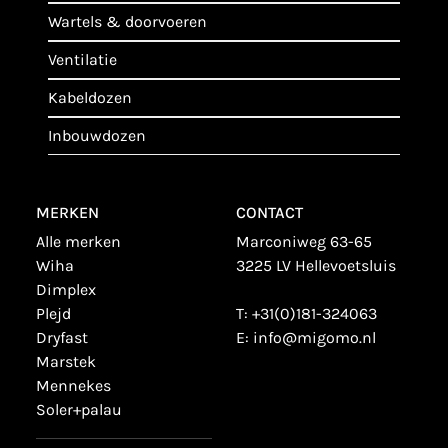
wartels & doorvoeren
ventilatie
kabeldozen
inbouwdozen
MERKEN
CONTACT
alle merken
Marconiweg 63-65
wiha
3225 LV Hellevoetsluis
dimplex
plejd
T:
+31(0)181-324063
dryfast
E:
info@migomo.nl
marstek
mennekes
soler+palau