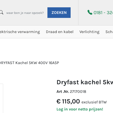
0181 - 3
ZOEKEN
lektrische verwarming
Draad en kabel
Verlichting
Sch
DRYFAST Kachel 5KW 400V 16A5P
dryfast kachel 5
Art .Nr.
27170018
€ 115,00
exclusief BTW
Log in voor netto prijzen!