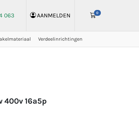
0
24 063
AANMELDEN
akelmateriaal
Verdeelinrichtingen
kw 400v 16a5p