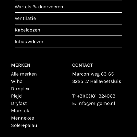
wartels & doorvoeren
ventilatie
kabeldozen
inbouwdozen
MERKEN
CONTACT
alle merken
Marconiweg 63-65
wiha
3225 LV Hellevoetsluis
dimplex
plejd
T:
+31(0)181-324063
dryfast
E:
info@migomo.nl
marstek
mennekes
soler+palau