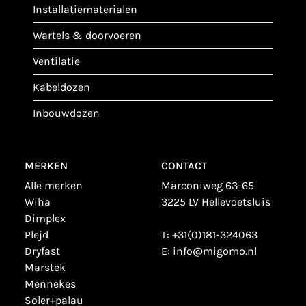
installatiematerialen
wartels & doorvoeren
ventilatie
kabeldozen
inbouwdozen
MERKEN
CONTACT
alle merken
Marconiweg 63-65
wiha
3225 LV Hellevoetsluis
dimplex
plejd
T:
+31(0)181-324063
dryfast
E:
info@migomo.nl
marstek
mennekes
soler+palau