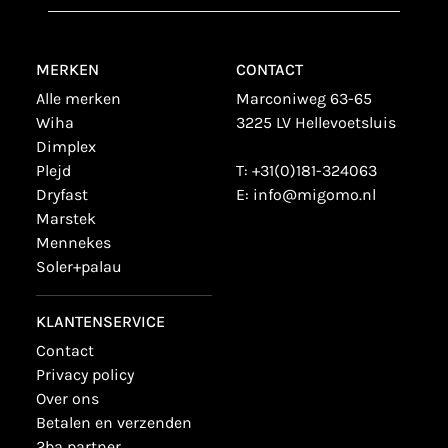
MERKEN
CONTACT
alle merken
Marconiweg 63-65
wiha
3225 LV Hellevoetsluis
dimplex
plejd
T:
+31(0)181-324063
dryfast
E:
info@migomo.nl
marstek
mennekes
soler+palau
KLANTENSERVICE
contact
privacy policy
over ons
betalen en verzenden
2ba partner