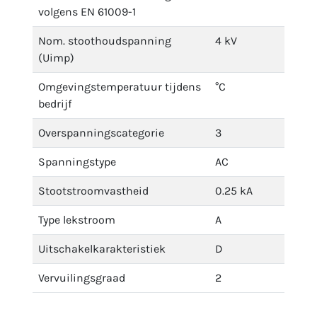
volgens EN 61009-1
Nom. stoothoudspanning
4 kV
(Uimp)
Omgevingstemperatuur tijdens
°C
bedrijf
Overspanningscategorie
3
Spanningstype
AC
Stootstroomvastheid
0.25 kA
Type lekstroom
A
Uitschakelkarakteristiek
D
Vervuilingsgraad
2