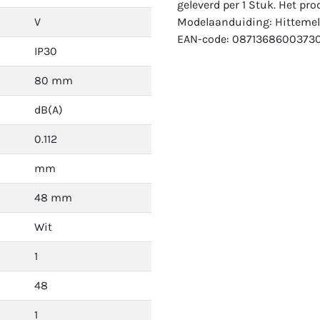
geleverd per 1 Stuk. Het pro
V
Modelaanduiding: Hittemel
EAN-code: 08713686003730
IP30
80 mm
dB(A)
0.112
mm
48 mm
Wit
1
48
1