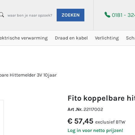
0181 - 3
ZOEKEN
lektrische verwarming
Draad en kabel
Verlichting
Sch
bare Hittemelder 3V 10jaar
fito koppelbare h
Art .Nr.
22117002
€ 57,45
exclusief BTW
Log in voor netto prijzen!