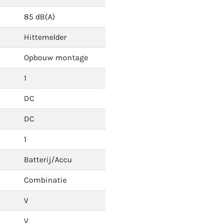
85 dB(A)
Hittemelder
Opbouw montage
1
DC
DC
1
Batterij/Accu
Combinatie
V
V