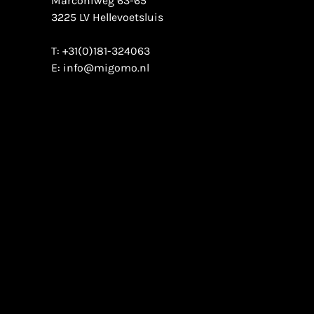
Marconiweg 63-65
3225 LV Hellevoetsluis
T:
+31(0)181-324063
E:
info@migomo.nl