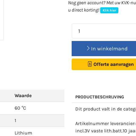
Nog geen account? Met uw KVK-num
u direct korting!
Klik hier
In winkelmand
Offerte aanvragen
Waarde
PRODUCTBESCHRIJVING
60 °C
Dit product valt in de cate
1
Artikelnummer leverancier
incl.3V vaste lith.batt.10 
Lithium