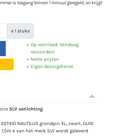
mer is toegang binnen 1 minuut geregeld, en krijgt
x 1 stuks
Op voorraad. Vandaag
verzonden!
Nette prijzen
Eigen bezorgdienst
gorie
SLV verlichting
 227410 NAUTILUS grondpin XL, zwart, GU10
l. 1,5m k van het merk SLV wordt geleverd