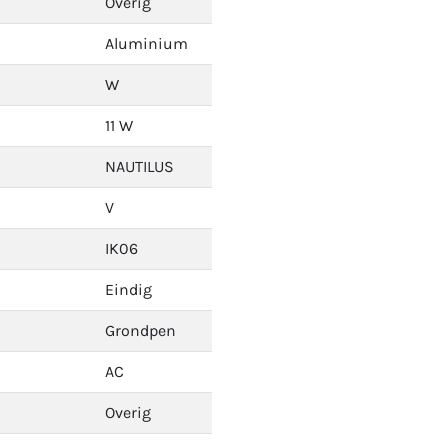
Overig
Aluminium
W
11 W
NAUTILUS
V
IK06
Eindig
Grondpen
AC
Overig