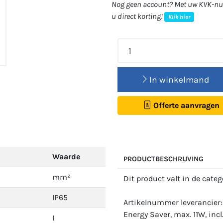
Nog geen account? Met uw KVK-num
u direct korting!
Klik hier
In winkelmand
Offerte aanvragen
Waarde
PRODUCTBESCHRIJVING
mm²
Dit product valt in de cate
IP65
Artikelnummer leverancier:
Energy Saver, max. 11W, inc
I