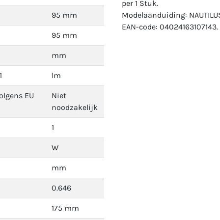
per 1 Stuk.
95 mm
Modelaanduiding: NAUTILU
EAN-code: 04024163107143.
95 mm
mm
1
lm
volgens EU
Niet
noodzakelijk
1
W
mm
0.646
175 mm