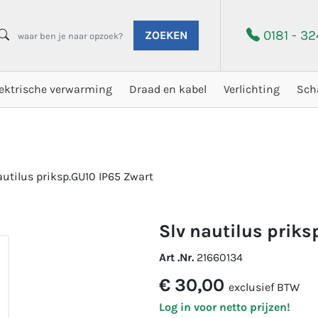
0181 - 3
ZOEKEN
lektrische verwarming
Draad en kabel
Verlichting
Sch
utilus priksp.GU10 IP65 Zwart
slv nautilus prik
Art .Nr.
21660134
€ 30,00
exclusief BTW
Log in voor netto prijzen!