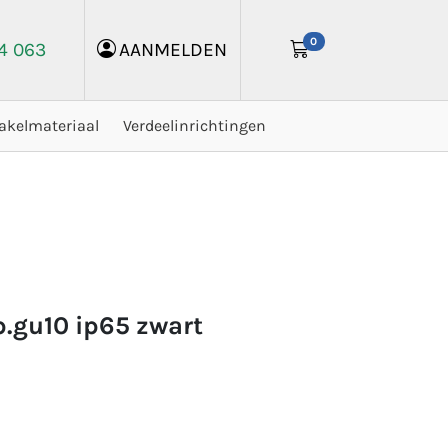
0
24 063
AANMELDEN
akelmateriaal
Verdeelinrichtingen
sp.gu10 ip65 zwart