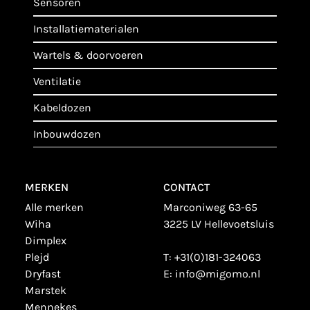
sensoren
installatiematerialen
wartels & doorvoeren
ventilatie
kabeldozen
inbouwdozen
MERKEN
CONTACT
alle merken
Marconiweg 63-65
wiha
3225 LV Hellevoetsluis
dimplex
plejd
T:
+31(0)181-324063
dryfast
E:
info@migomo.nl
marstek
mennekes