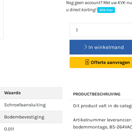
Nog geen account? Met uw KVK-num
u direct korting!
Klik hier
In winkelmand
Offerte aanvragen
Waarde
PRODUCTBESCHRIJVING
Schroefaansluiting
Dit product valt in de cate
Bodembevestiging
Artikelnummer leverancier:
bodemmontage, 85-264VAC v
0.011