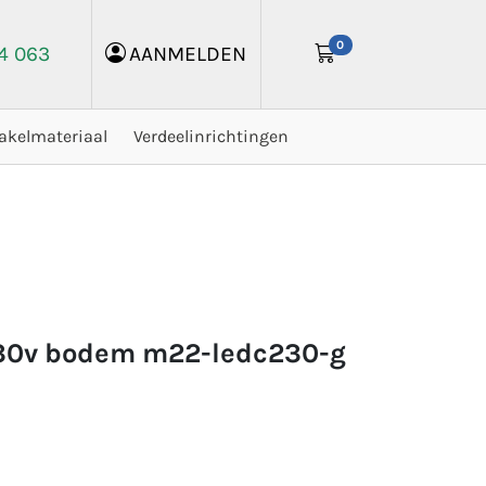
0
24 063
AANMELDEN
akelmateriaal
Verdeelinrichtingen
230v bodem m22-ledc230-g