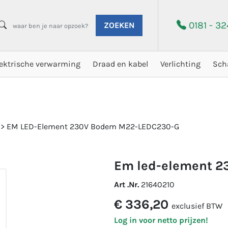
0181 - 3
ZOEKEN
lektrische verwarming
Draad en kabel
Verlichting
Sch
>
EM LED-Element 230V Bodem M22-LEDC230-G
em led-element 
Art .Nr.
21640210
€ 336,20
exclusief BTW
Log in voor netto prijzen!