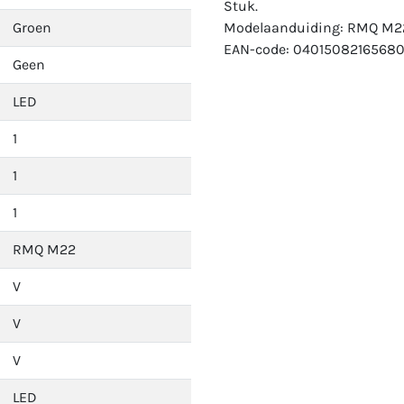
Stuk.
Groen
Modelaanduiding: RMQ M2
EAN-code: 04015082165680
Geen
LED
1
1
1
RMQ M22
V
V
V
LED