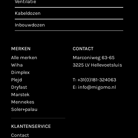
ventilatie
kabeldozen
inbouwdozen
MERKEN
CONTACT
alle merken
Marconiweg 63-65
wiha
3225 LV Hellevoetsluis
dimplex
plejd
T:
+31(0)181-324063
dryfast
E:
info@migomo.nl
marstek
mennekes
soler+palau
KLANTENSERVICE
contact