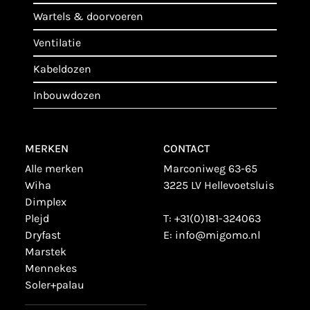
wartels & doorvoeren
ventilatie
kabeldozen
inbouwdozen
MERKEN
CONTACT
alle merken
Marconiweg 63-65
wiha
3225 LV Hellevoetsluis
dimplex
plejd
T:
+31(0)181-324063
dryfast
E:
info@migomo.nl
marstek
mennekes
soler+palau