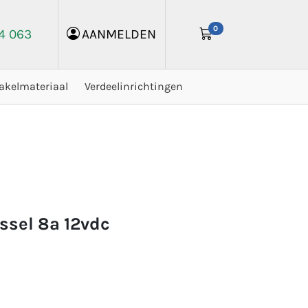
0
24 063
AANMELDEN
akelmateriaal
Verdeelinrichtingen
issel 8a 12vdc