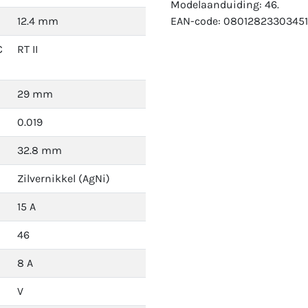
Modelaanduiding: 46.
12.4 mm
EAN-code: 08012823303451
C
RT II
29 mm
0.019
32.8 mm
Zilvernikkel (AgNi)
15 A
46
8 A
V