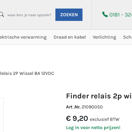
0181 - 3
ZOEKEN
lektrische verwarming
Draad en kabel
Verlichting
Sch
Relais 2P Wissel 8A 12VDC
finder relais 2p w
Art .Nr.
21090050
€ 9,20
exclusief BTW
Log in voor netto prijzen!