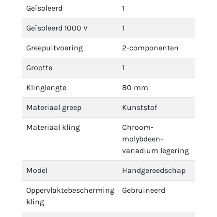
Geïsoleerd
1
Geïsoleerd 1000 V
1
Greepuitvoering
2-componenten
Grootte
1
Klinglengte
80 mm
Materiaal greep
Kunststof
Materiaal kling
Chroom-
molybdeen-
vanadium legering
Model
Handgereedschap
Oppervlaktebescherming
Gebruineerd
kling