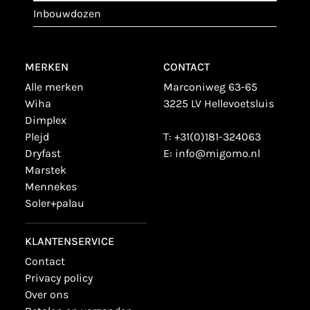
inbouwdozen
MERKEN
CONTACT
alle merken
Marconiweg 63-65
wiha
3225 LV Hellevoetsluis
dimplex
plejd
T:
+31(0)181-324063
dryfast
E:
info@migomo.nl
marstek
mennekes
soler+palau
KLANTENSERVICE
contact
privacy policy
over ons